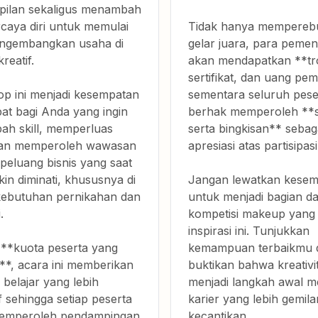
pilan sekaligus menambah
caya diri untuk memulai
Tidak hanya mempereb
ngembangkan usaha di
gelar juara, para peme
kreatif.
akan mendapatkan **tro
sertifikat, dan uang pe
p ini menjadi kesempatan
sementara seluruh pese
at bagi Anda yang ingin
berhak memperoleh **se
h skill, memperluas
serta bingkisan** sebag
 dan memperoleh wawasan
apresiasi atas partisipas
peluang bisnis yang saat
kin diminati, khususnya di
Jangan lewatkan kese
kebutuhan pernikahan dan
untuk menjadi bagian da
.
kompetisi makeup yang
inspirasi ini. Tunjukkan
**kuota peserta yang
kemampuan terbaikmu 
**, acara ini memberikan
buktikan bahwa kreativi
belajar yang lebih
menjadi langkah awal m
if sehingga setiap peserta
karier yang lebih gemila
emperoleh pendampingan
kecantikan.