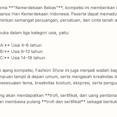
ma **"Kemerdekaan Bebas"**, kompetisi ini memberikan k
ansa Hari Kemerdekaan Indonesia. Peserta dapat memadu
inkan semangat perjuangan, persatuan, dan cinta tanah ai
uka dalam tiga kategori usia, yaitu:
 A:** Usia 4–8 tahun
 B:** Usia 9–13 tahun
 C:** Usia 14–18 tahun
i ajang kompetisi, Fashion Show ini juga menjadi wadah b
puan tampil di depan umum, serta mengasah kreativitas da
esesuaian tema, kreativitas kostum, ekspresi, serta peng
g akan mendapatkan **trofi, sertifikat, dan uang pembina
 membawa pulang **trofi dan sertifikat** sebagai bentuk a