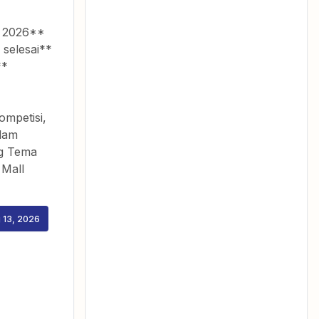
s 2026**
 selesai**
**
ompetisi,
lam
g Tema
 Mall
 13, 2026