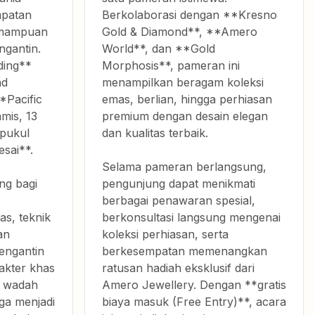
mpatan
Berkolaborasi dengan **Kresno
emampuan
Gold & Diamond**, **Amero
ngantin.
World**, dan **Gold
ing**
Morphosis**, pameran ini
nd
menampilkan beragam koleksi
*Pacific
emas, berlian, hingga perhiasan
mis, 13
premium dengan desain elegan
 pukul
dan kualitas terbaik.
sai**.
Selama pameran berlangsung,
ang bagi
pengunjung dapat menikmati
berbagai penawaran spesial,
as, teknik
berkonsultasi langsung mengenai
an
koleksi perhiasan, serta
engantin
berkesempatan memenangkan
akter khas
ratusan hadiah eksklusif dari
i wadah
Amero Jewellery. Dengan **gratis
uga menjadi
biaya masuk (Free Entry)**, acara