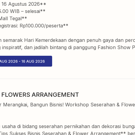
 16 Agustus 2026**
.00 WIB – selesai**
Mall Tegal**
gistrasi: Rp100.000/peserta**
n semarak Hari Kemerdekaan dengan penuh gaya dan percay
 inspiratif, dan jadilah bintang di panggung Fashion Show P
 AUG 2026
-
16 AUG 2026
 FLOWERS ARRANGEMENT
r Merangkai, Bangun Bisnis! Workshop Seserahan & Flower 
i usaha di bidang seserahan pernikahan dan dekorasi bu
Tips Sukses Bisnis Seserahan & Flower Arrangement** be