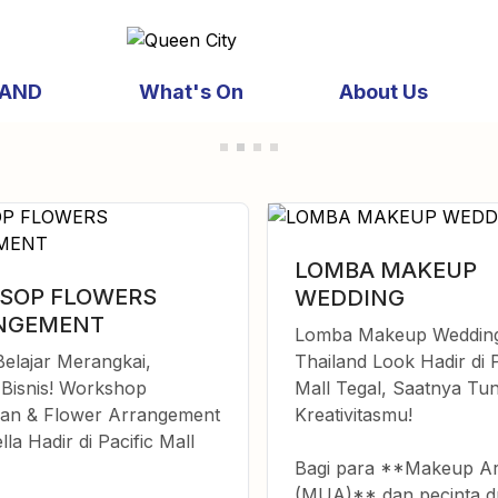
AND
What's On
About Us
LOMBA MAKEUP
SOP FLOWERS
WEDDING
NGEMENT
Lomba Makeup Weddin
elajar Merangkai,
Thailand Look Hadir di P
Bisnis! Workshop
Mall Tegal, Saatnya Tu
an & Flower Arrangement
Kreativitasmu!
lla Hadir di Pacific Mall
Bagi para **Makeup Art
(MUA)** dan pecinta d