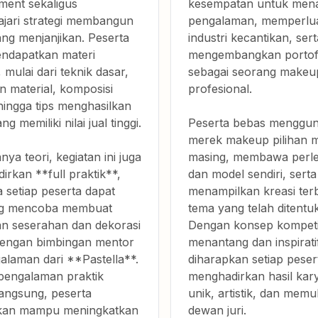
ment sekaligus
kesempatan untuk me
jari strategi membangun
pengalaman, memperluas
ang menjanjikan. Peserta
industri kecantikan, sert
ndapatkan materi
mengembangkan portof
 mulai dari teknik dasar,
sebagai seorang makeup
n material, komposisi
profesional.
hingga tips menghasilkan
g memiliki nilai jual tinggi.
Peserta bebas menggu
merek makeup pilihan 
nya teori, kegiatan ini juga
masing, membawa perl
rkan **full praktik**,
dan model sendiri, serta
 setiap peserta dapat
menampilkan kreasi terb
ng mencoba membuat
tema yang telah ditentu
an seserahan dan dekorasi
Dengan konsep kompeti
engan bimbingan mentor
menantang dan inspirati
alaman dari **Pastella**.
diharapkan setiap pes
 pengalaman praktik
menghadirkan hasil kar
langsung, peserta
unik, artistik, dan mem
kan mampu meningkatkan
dewan juri.