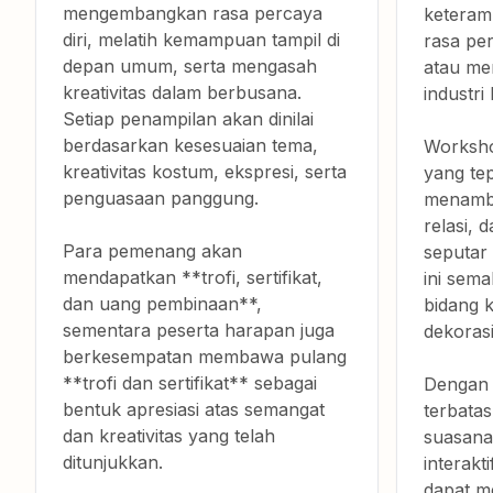
mengembangkan rasa percaya
keteram
diri, melatih kemampuan tampil di
rasa per
depan umum, serta mengasah
atau me
kreativitas dalam berbusana.
industri 
Setiap penampilan akan dinilai
berdasarkan kesesuaian tema,
Worksho
kreativitas kostum, ekspresi, serta
yang tep
penguasaan panggung.
menamba
relasi,
Para pemenang akan
seputar 
mendapatkan **trofi, sertifikat,
ini sema
dan uang pembinaan**,
bidang 
sementara peserta harapan juga
dekorasi
berkesempatan membawa pulang
**trofi dan sertifikat** sebagai
Dengan 
bentuk apresiasi atas semangat
terbatas
dan kreativitas yang telah
suasana 
ditunjukkan.
interakt
dapat m