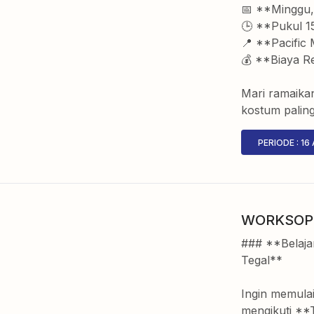
📅 **Minggu,
🕒 **Pukul 15
📍 **Pacific 
💰 **Biaya Re
Mari ramaika
kostum paling
PERIODE :
16
WORKSOP
### **Belaja
Tegal**
Ingin memula
mengikuti **