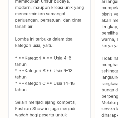
memadukan unsur budaya,
arrange
modern, maupun kreasi unik yang
mempela
mencerminkan semangat
bisnis y
perjuangan, persatuan, dan cinta
akan me
tanah air.
lengkap,
pemiliha
Lomba ini terbuka dalam tiga
warna, 
kategori usia, yaitu:
karya yan
* **Kategori A:** Usia 4–8
Tidak ha
tahun
menghadi
* **Kategori B:** Usia 9–13
sehingga
tahun
langsu
* **Kategori C:** Usia 14–18
rangkai
tahun
bunga d
berpeng
Selain menjadi ajang kompetisi,
Melalui
Fashion Show ini juga menjadi
secara 
wadah bagi peserta untuk
diharap