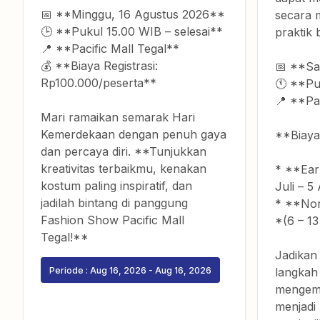
📅 **Minggu, 16 Agustus 2026**
secara 
🕒 **Pukul 15.00 WIB – selesai**
praktik 
📍 **Pacific Mall Tegal**
💰 **Biaya Registrasi:
📅 **Sa
Rp100.000/peserta**
🕚 **Pu
📍 **Pac
Mari ramaikan semarak Hari
Kemerdekaan dengan penuh gaya
**Biaya
dan percaya diri. **Tunjukkan
kreativitas terbaikmu, kenakan
* **Ear
kostum paling inspiratif, dan
Juli – 5
jadilah bintang di panggung
* **Nor
Fashion Show Pacific Mall
*(6 – 1
Tegal!**
Jadikan
Periode :
Aug 16, 2026
-
Aug 16, 2026
langkah
mengemb
menjadi 