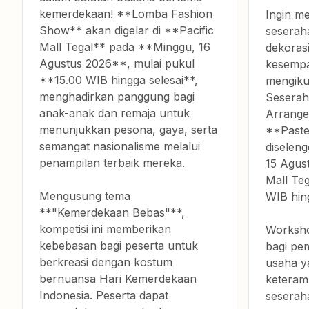
kemerdekaan! **Lomba Fashion
Ingin me
Show** akan digelar di **Pacific
seserah
Mall Tegal** pada **Minggu, 16
dekoras
Agustus 2026**, mulai pukul
kesempa
**15.00 WIB hingga selesai**,
mengiku
menghadirkan panggung bagi
Seserah
anak-anak dan remaja untuk
Arrang
menunjukkan pesona, gaya, serta
**Paste
semangat nasionalisme melalui
diselen
penampilan terbaik mereka.
15 Agus
Mall Teg
Mengusung tema
WIB hing
**"Kemerdekaan Bebas"**,
kompetisi ini memberikan
Worksho
kebebasan bagi peserta untuk
bagi pe
berkreasi dengan kostum
usaha y
bernuansa Hari Kemerdekaan
keteram
Indonesia. Peserta dapat
seserah