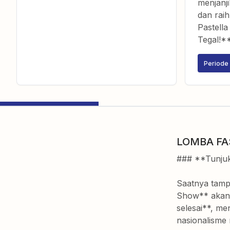
menjanji
dan raih
Pastella
Tegal!*
Periode 
LOMBA F
### **Tunjuk
Saatnya tamp
Show** akan 
selesai**, m
nasionalisme 