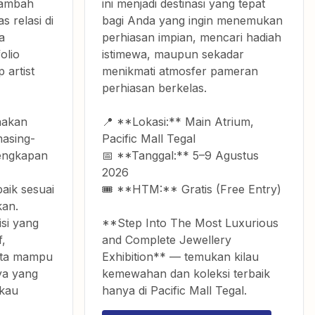
nambah
ini menjadi destinasi yang tepat
 relasi di
bagi Anda yang ingin menemukan
a
perhiasan impian, mencari hadiah
olio
istimewa, maupun sekadar
 artist
menikmati atmosfer pameran
perhiasan berkelas.
nakan
📍 **Lokasi:** Main Atrium,
masing-
Pacific Mall Tegal
engkapan
📅 **Tanggal:** 5–9 Agustus
2026
aik sesuai
🎟️ **HTM:** Gratis (Free Entry)
kan.
si yang
**Step Into The Most Luxurious
f,
and Complete Jewellery
erta mampu
Exhibition** — temukan kilau
ya yang
kemewahan dan koleksi terbaik
ukau
hanya di Pacific Mall Tegal.