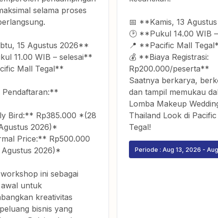
maksimal selama proses
berlangsung.
📅 **Kamis, 13 Agustu
🕑 **Pukul 14.00 WIB –
btu, 15 Agustus 2026**
📍 **Pacific Mall Tegal
kul 11.00 WIB – selesai**
💰 **Biaya Registrasi:
ific Mall Tegal**
Rp200.000/peserta**
Saatnya berkarya, berk
 Pendaftaran:**
dan tampil memukau da
Lomba Makeup Weddin
ly Bird:** Rp385.000 *(28
Thailand Look di Pacific
 Agustus 2026)*
Tegal!
mal Price:** Rp500.000
3 Agustus 2026)*
Periode :
Aug 13, 2026
-
Aug
 workshop ini sebagai
 awal untuk
angkan kreativitas
peluang bisnis yang