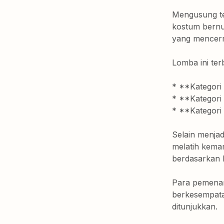
Mengusung te
kostum bernu
yang mencerm
Lomba ini terb
* **Kategori
* **Kategori
* **Kategori
Selain menjad
melatih kemam
berdasarkan k
Para pemenan
berkesempatan
ditunjukkan.