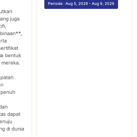
Periode :
Aug 5, 2026
-
Aug 9, 2026
utkan
nang juga
fi,
mbinaan**,
rta
rtifikat
ai bentuk
i mereka.
mpatan
ri
 penuh
dan
tas dapat
enuju
ng di dunia