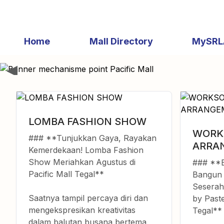
Home
Mall Directory
MySRL
LOMBA FASHION SHOW
WORK
### **Tunjukkan Gaya, Rayakan
ARRA
Kemerdekaan! Lomba Fashion
Show Meriahkan Agustus di
### **B
Pacific Mall Tegal**
Bangun 
Seserah
Saatnya tampil percaya diri dan
by Paste
mengekspresikan kreativitas
Tegal**
dalam balutan busana bertema