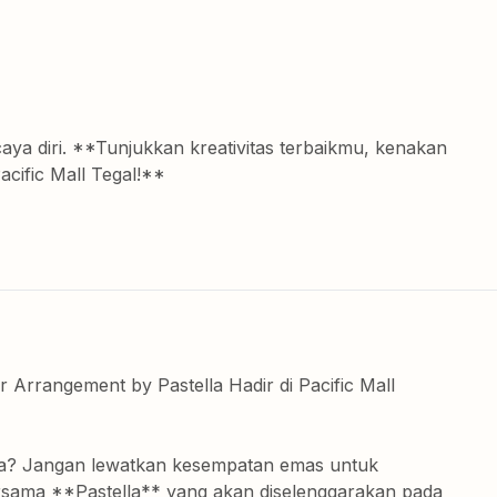
a diri. **Tunjukkan kreativitas terbaikmu, kenakan
acific Mall Tegal!**
Arrangement by Pastella Hadir di Pacific Mall
nga? Jangan lewatkan kesempatan emas untuk
rsama **Pastella** yang akan diselenggarakan pada