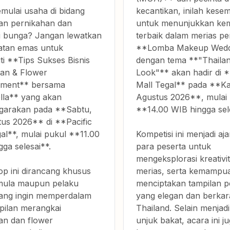
mulai usaha di bidang
kecantikan, inilah kese
an pernikahan dan
untuk menunjukkan k
i bunga? Jangan lewatkan
terbaik dalam merias pe
tan emas untuk
**Lomba Makeup Wedd
ti **Tips Sukses Bisnis
dengan tema **"Thaila
an & Flower
Look"** akan hadir di *
ement** bersama
Mall Tegal** pada **Ka
lla** yang akan
Agustus 2026**, mulai
ggarakan pada **Sabtu,
**14.00 WIB hingga sele
tus 2026** di **Pacific
al**, mulai pukul **11.00
Kompetisi ini menjadi aj
ga selesai**.
para peserta untuk
mengeksplorasi kreativit
p ini dirancang khusus
merias, serta kemampu
mula maupun pelaku
menciptakan tampilan p
ang ingin memperdalam
yang elegan dan berkar
pilan merangkai
Thailand. Selain menjad
an dan flower
unjuk bakat, acara ini j