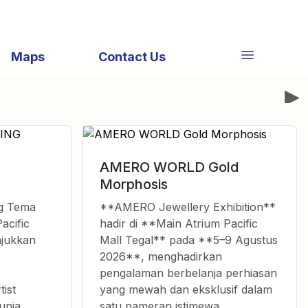
Maps
Contact Us
AMERO WORLD Gold
Morphosis
g Tema
**AMERO Jewellery Exhibition**
acific
hadir di **Main Atrium Pacific
njukkan
Mall Tegal** pada **5–9 Agustus
2026**, menghadirkan
pengalaman berbelanja perhiasan
ist
yang mewah dan eksklusif dalam
unia
satu pameran istimewa.