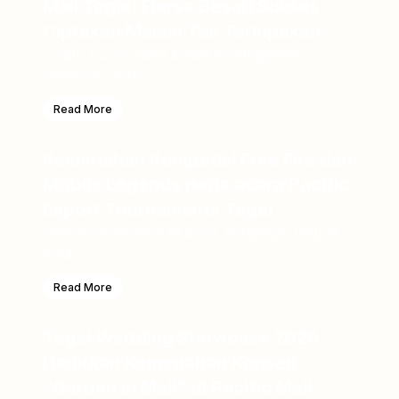
Mall Tegal! Fiersa Besari Sukses
Ciptakan Malam Tak Terlupakan
Tegal, 1 Juni 2026 &ndash; Rangkaian
Pameran Perhi...
Read More
Kemeriahan Kompetisi Free Fire dan
Mobile Legends pada acara Pacific
Esport Tournaments Tegal
Gelaran kompetisi esports bergengsi tingkat
kota,...
Read More
Tegal Wedding Showcase 2026
Hadirkan Kemegahan Konsep
“Garden in Mall” di Pacific Mall