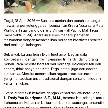
Tegal, 18 April 2026 — Suasana meriah dan penuh semangat
mewarnai penyelenggaraan
Lomba Tari Kreasi Nusantara Piala
Walikota Tegal
yang digelar di Atrium Hall Pacific Mall Tegal
pada Sabtu (18/4). Acara ini sukses menarik perhatian
masyarakat dengan menampilkan beragam kreativitas seni tari
dari berbagai kalangan.
Sebanyak kurang lebih 15 tim turut ambil bagian dalam
kompetisi ini, dengan masing-masing tim terdiri dari 5 orang
penari. Para peserta berasal dari berbagai kelompok tari dan
senam, tidak hanya dari Kota Tegal, tetapi juga dari daerah
sekitarnya. Mereka menampilkan ragam kreasi tari nusantara
yang memadukan unsur tradisional dengan sentuhan modern
yang memukau.
Event ini semakin istimewa dengan kehadiran Walikota Tegal,
H. Dedy Yon Supriyono, S.E., M.M.
, beserta Istri sebagai tamu
kehormatan. Kehadiran beliau memberikan semangat tersendiri
bagi para peserta dan menunjukkan dukungan penuh