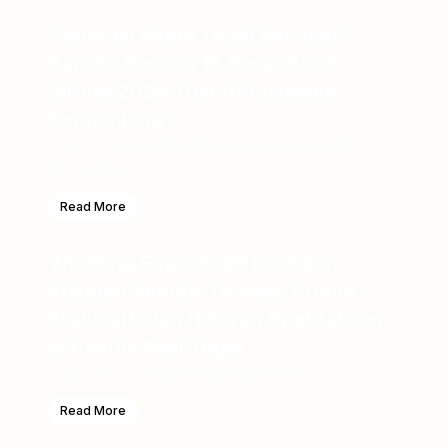
Generasi Muda Tegal Bersinar!
Parade Pesona 16 Besar Sinok
Sitong 2026 Tuai Antusiasme
Pengunjung
Tegal, 19 Juli 2026 &ndash; Suasana Main
Atrium Pa...
Read More
Wedding Expo 2026 Hadirkan
Puluhan Vendor Terbaik, Promo
Eksklusif, dan Hiburan Spektakuler
di Pacific Mall Tegal
Tegal, 28 Juni 2026 &ndash; Wedd...
Read More