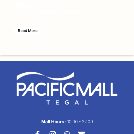
Tegal
Suasana romantis dan megah memenuhi
atrium Pacific...
Read More
Mall Hours :
10:00 - 22:00