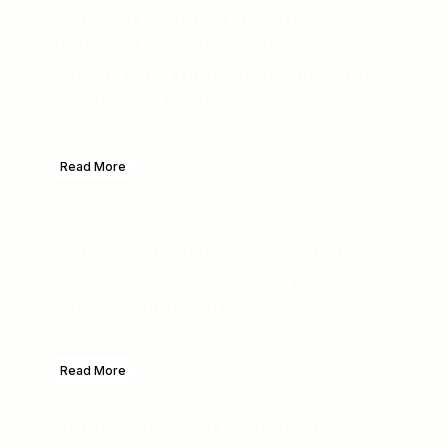
Shine On Beauty Expo 2026
Hadirkan Pengalaman Beauty,
Edukasi, dan Hiburan dalam Satu
Event Spektakuler
Tegal, 21 Juni 2026 &ndash; Paci...
Read More
Antusiasme Membludak! Cinema
Visit "Sekawan Limo 2: Gunung
Klawih" Sukses Guncang Cinepolis
Pacific Mall Tegal
Tegal, 12 Juni 2026 &ndash; Suas...
Read More
Lautan Penonton Penuhi Pacific