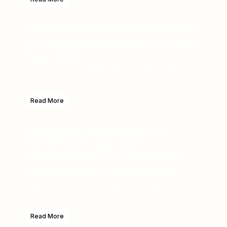
Meriah! Pelajar Berbakat Adu Vokal
di Singing Competition Pacific Mall
Tegal 2026
Tegal, 25 Juli 2026 &ndash; Suasana Main
Atrium Pa...
Read More
Kreativitas Tanpa Batas! LKP
SEKAR Gelar Ujian Akhir
Kompetensi Makeup Wedding &
Hijab Modifikasi di Pacific Mall
Tegal, 20 Juli 2026 &ndash; Puluhan peserta
menunj...
Read More